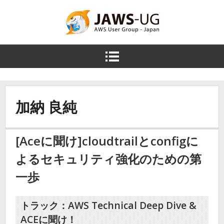
コンテンツをスキップ
JAWS DAYS
2015
メニ
ュー
を開
く
加納 良純
[Aceに聞け]cloudtrailとconfigに
よるセキュリティ強化のための第
一歩
トラック：AWS Technical Deep Dive &
ACEに聞け！