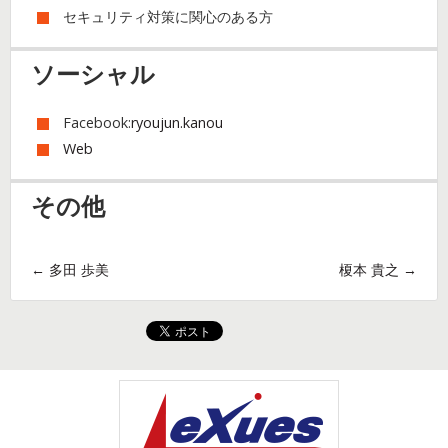
セキュリティ対策に関心のある方
ソーシャル
Facebook:
ryoujun.kanou
Web
その他
投稿ナビゲーション
←
多田 歩美
榎本 貴之
→