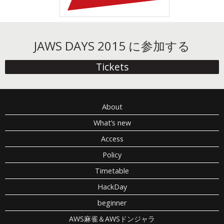
JAWS DAYS 2015 に参加する
Tickets
About
What’s new
Access
Policy
Timetable
HackDay
beginner
AWS麻雀＆AWSドンジャラ